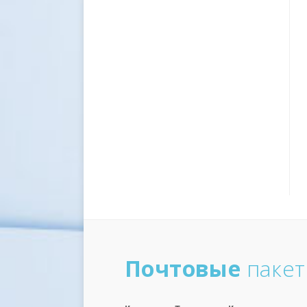
Почтовые
паке