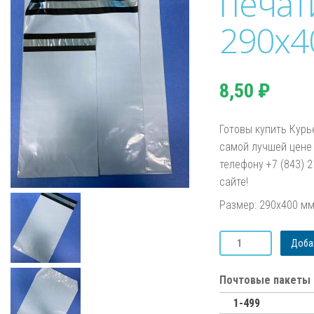
печат
290х4
8,50
₽
Готовы купить Курь
самой лучшей цене 
телефону +7 (843) 
сайте!
Размер: 290х400 м
Количество
Добав
товара
Курьер-
пакет
Почтовые пакеты 
без
1-499
печати