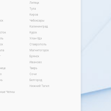
Липецк
Тула
Киров
ск
Чебоксары
Калининград
сток
Курск
вль
Улан-Удэ
ск
Ставрополь
ала
Магнитогорск
г
Брянск
Иваново
нецк
Тверь
о
Сочи
нь
Белгород
Нижний Тагил
ные Челны