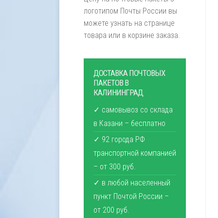
логотипом Почты России вы
можете узнать на странице
товара или в корзине заказа.
ДОСТАВКА ПОЧТОВЫХ
ПАКЕТОВ В
КАЛИНИНГРАД
✓ самовывоз со склада
в Казани – бесплатно
✓ 92 города РФ
транспортной компанией
– от 300 руб.
✓ в любой населенный
пункт Почтой России –
от 200 руб.