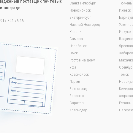
ш надежный поставщик почтовых
Санкт-Петербург
Тюмень
лининграде
Новосибирск
Ижевск
Екатеринбург
Барнаул
7 917 394 76 46
Нижний Новгород
Ульянов
Казань
Иркутск
Самара
Владиво
Челябинск
Яросла
Омск
Хабаров
Ростов-на-Дону
Махачк
Уфа
Оренбур
Красноярск
Томск
Пермь
Новокуз
Волгоград
Кемеров
Воронеж
Астраха
Саратов
Рязань
Краснодар
Набереж