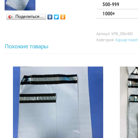
без
500-999
КСД
1000+
290х400
Поделиться…
Артикул:
KPB_290х400
Категория:
Курьер-паке
Похожие товары