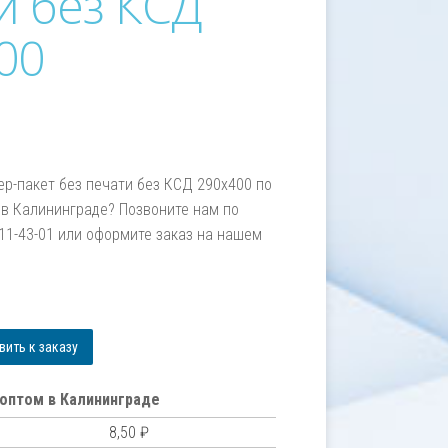
и без КСД
00
ер-пакет без печати без КСД 290х400 по
в Калининграде? Позвоните нам по
211-43-01 или оформите заказ на нашем
м
ить к заказу
оптом в Калининграде
8,50
₽