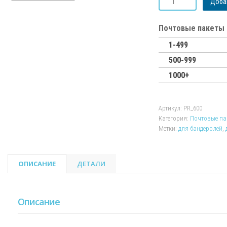
Добав
товара
Почтовый
полиэтиленовый
Почтовые пакеты 
пакет
1-499
для
Почты
500-999
России
1000+
600х675
мм
Артикул:
PR_600
Категория:
Почтовые па
Метки:
для бандеролей
,
ОПИСАНИЕ
ДЕТАЛИ
Описание