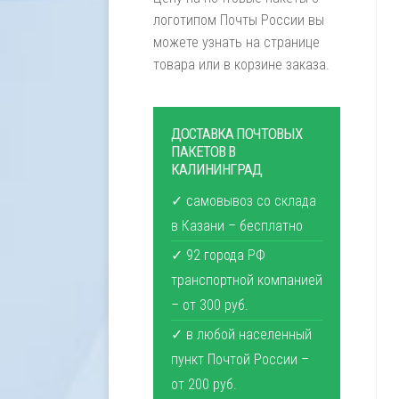
логотипом Почты России вы
можете узнать на странице
товара или в корзине заказа.
ДОСТАВКА ПОЧТОВЫХ
ПАКЕТОВ В
КАЛИНИНГРАД
✓ самовывоз со склада
в Казани – бесплатно
✓ 92 города РФ
транспортной компанией
– от 300 руб.
✓ в любой населенный
пункт Почтой России –
от 200 руб.