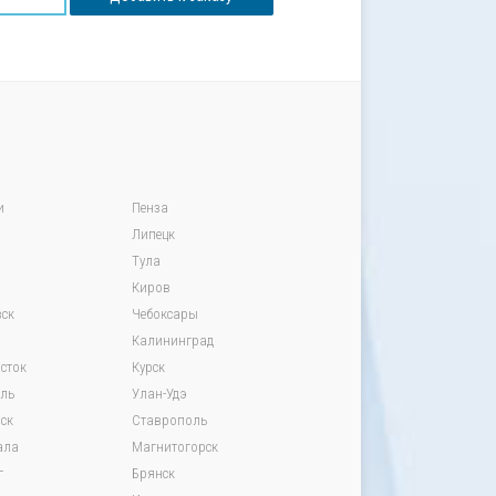
и
Пенза
Липецк
Тула
Киров
ск
Чебоксары
Калининград
сток
Курск
вль
Улан-Удэ
ск
Ставрополь
ала
Магнитогорск
г
Брянск