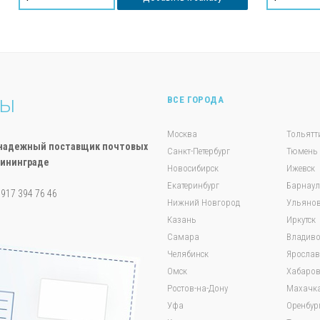
ты
ВСЕ ГОРОДА
Москва
Тольятт
ш надежный поставщик почтовых
Санкт-Петербург
Тюмень
лининграде
Новосибирск
Ижевск
Екатеринбург
Барнаул
7 917 394 76 46
Нижний Новгород
Ульянов
Казань
Иркутск
Самара
Владиво
Челябинск
Яросла
Омск
Хабаров
Ростов-на-Дону
Махачк
Уфа
Оренбур