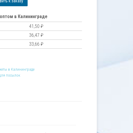
ить к заказу
оптом в Калининграде
41,50
₽
36,47
₽
33,66
₽
кеты в Калининграде
для посылок